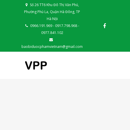
Số 26 TT6 Khu Đô Thị Văn Phú,
Phường Phú La, Quận Hà Đông, TP
Hà Nội
0966.191.969 - 0917.798.968 -
0977.841.102
baobiduocphamvietnam@gmail.com