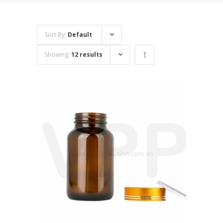
Sort By:
Default
Showing:
12 results