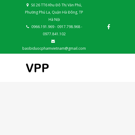
Số 26 TT6 Khu Đô Thị Văn Phú,
Phường Phú La, Quận Hà Đông, TP
Hà Nội
0966.191.969 - 0917.798.968 -
0977.841.102
baobiduocphamvietnam@gmail.com