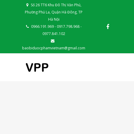
Số 26 TT6 Khu Đô Thị Văn Phú,
Phường Phú La, Quận Hà Đông, TP
Hà Nội
0966.191.969 - 0917.798.968 -
0977.841.102
baobiduocphamvietnam@gmail.com