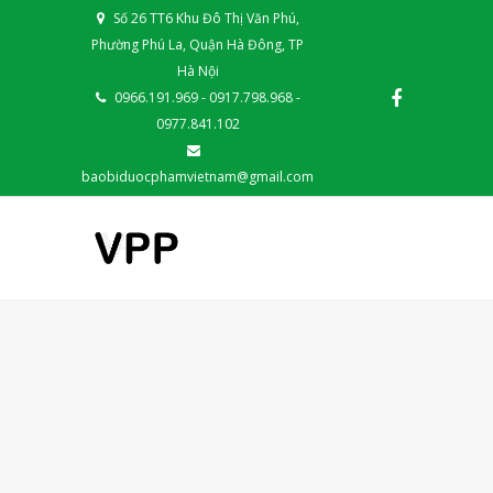
Số 26 TT6 Khu Đô Thị Văn Phú,
Phường Phú La, Quận Hà Đông, TP
Hà Nội
0966.191.969 - 0917.798.968 -
0977.841.102
baobiduocphamvietnam@gmail.com