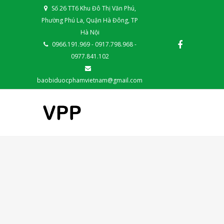
Số 26 TT6 Khu Đô Thị Văn Phú,
Phường Phú La, Quận Hà Đông, TP
Hà Nội
0966.191.969 - 0917.798.968 -
0977.841.102
baobiduocphamvietnam@gmail.com