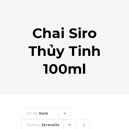
Chai Siro
Thủy Tinh
100ml
Sort By:
Date
Showing:
24 results