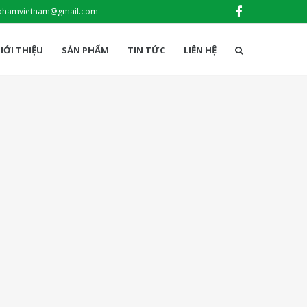
phamvietnam@gmail.com
IỚI THIỆU
SẢN PHẨM
TIN TỨC
LIÊN HỆ