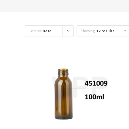
Sort By:
Date
Showing:
12 results