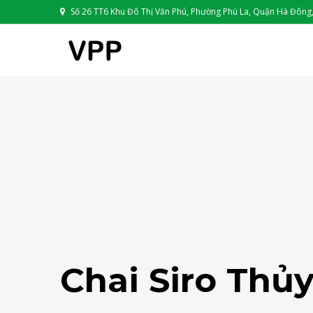
Số 26 TT6 Khu Đô Thị Văn Phú, Phường Phú La, Quận Hà Đông,
Chai Siro Thủ