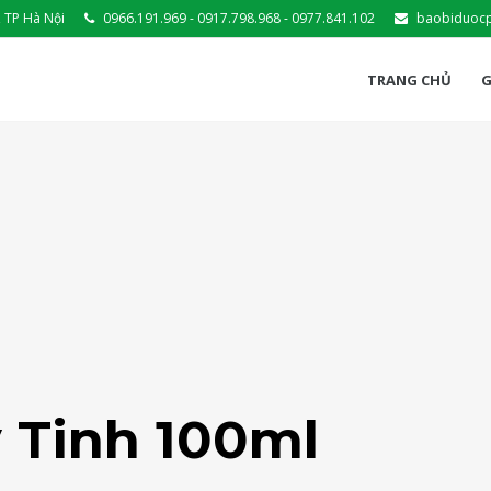
 TP Hà Nội
0966.191.969 - 0917.798.968 - 0977.841.102
baobiduoc
TRANG CHỦ
G
y Tinh 100ml