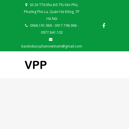
Số 26 TT6 Khu Đô Thị Văn Phú,
Phường Phú La, Quận Hà Đông, TP
Hà Nội
0966.191.969 - 0917.798.968 -
0977.841.102
baobiduocphamvietnam@gmail.com