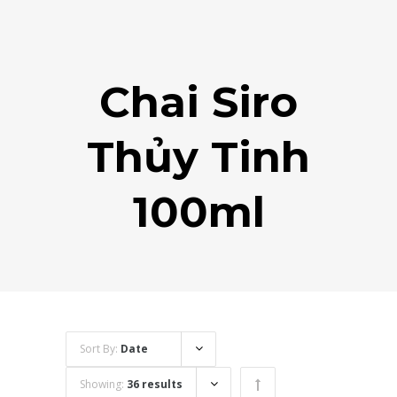
Chai Siro
Thủy Tinh
100ml
Sort By:
Date
Showing:
36 results