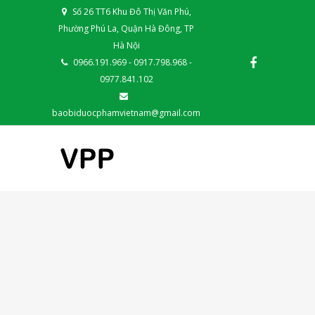
Số 26 TT6 Khu Đô Thị Văn Phú,
Phường Phú La, Quận Hà Đông, TP
Hà Nội
0966.191.969 - 0917.798.968 -
0977.841.102
baobiduocphamvietnam@gmail.com