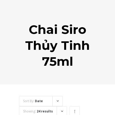
Chai Siro
Thủy Tinh
75ml
Sort By:
Date
Showing:
24 results