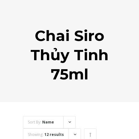
Chai Siro
Thủy Tinh
75ml
Sort By:
Name
Showing:
12 results