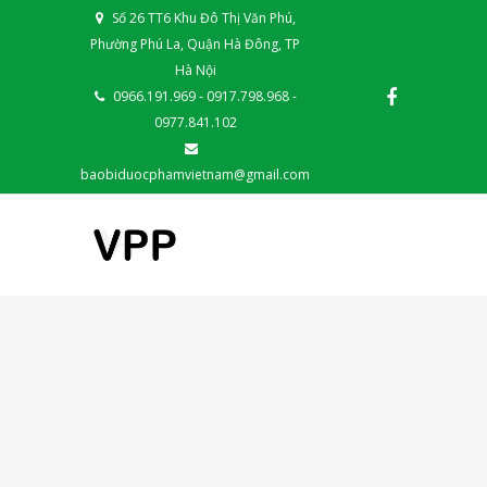
Số 26 TT6 Khu Đô Thị Văn Phú,
Phường Phú La, Quận Hà Đông, TP
Hà Nội
0966.191.969 - 0917.798.968 -
0977.841.102
baobiduocphamvietnam@gmail.com