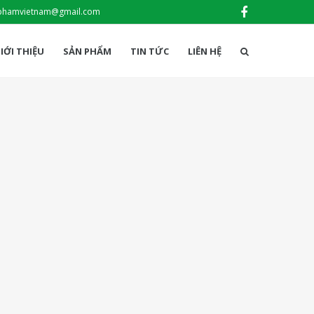
phamvietnam@gmail.com
IỚI THIỆU
SẢN PHẨM
TIN TỨC
LIÊN HỆ