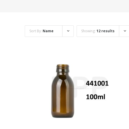
Sort By:
Name
Showing:
12 results