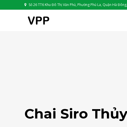
Số 26 TT6 Khu Đô Thị Văn Phú, Phường Phú La, Quận Hà Đông,
Chai Siro Thủ