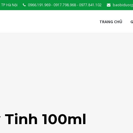
 TP Hà Nội
0966.191.969 - 0917.798.968 - 0977.841.102
baobiduoc
TRANG CHỦ
G
y Tinh 100ml