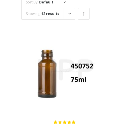
Sort By:
Default
Showing:
12 results