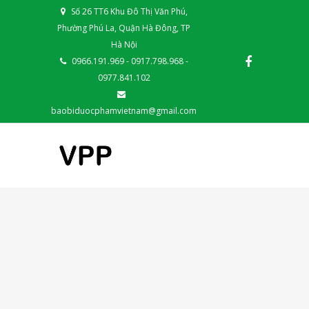
Số 26 TT6 Khu Đô Thị Văn Phú,
Phường Phú La, Quận Hà Đông, TP
Hà Nội
0966.191.969 - 0917.798.968 -
0977.841.102
baobiduocphamvietnam@gmail.com