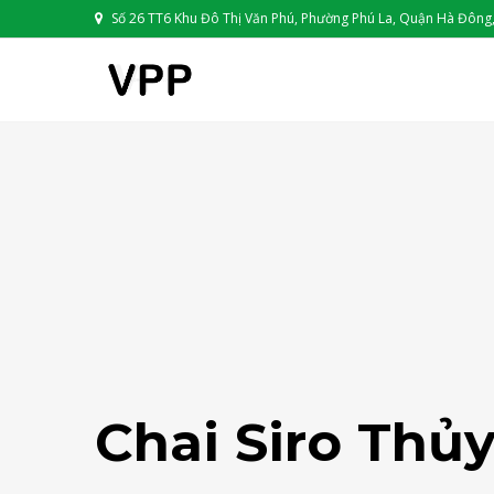
Số 26 TT6 Khu Đô Thị Văn Phú, Phường Phú La, Quận Hà Đông,
Chai Siro Thủ