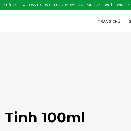
 TP Hà Nội
0966.191.969 - 0917.798.968 - 0977.841.102
baobiduoc
TRANG CHỦ
G
y Tinh 100ml