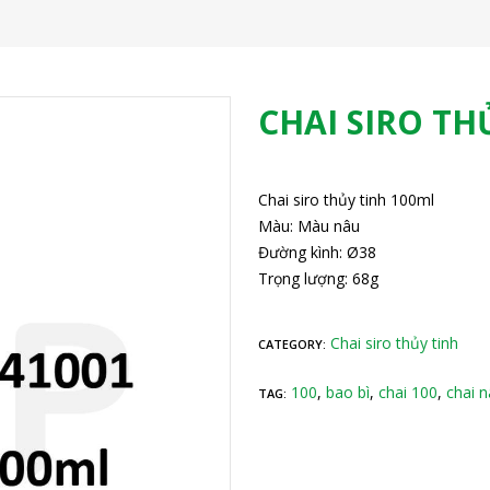
CHAI SIRO TH
Chai siro thủy tinh 100ml
Màu: Màu nâu
Đường kình: Ø38
Trọng lượng: 68g
Chai siro thủy tinh
CATEGORY:
100
,
bao bì
,
chai 100
,
chai 
TAG: