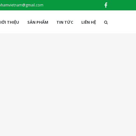
phamvietnam@gmail.com
IỚI THIỆU
SẢN PHẨM
TIN TỨC
LIÊN HỆ