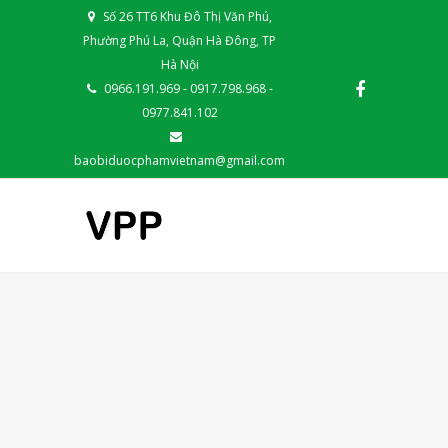
Số 26 TT6 Khu Đô Thị Văn Phú,
Phường Phú La, Quận Hà Đông, TP
Hà Nội
0966.191.969 - 0917.798.968 -
0977.841.102
baobiduocphamvietnam@gmail.com