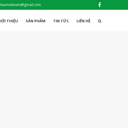
phamvietnam@gmail.com
IỚI THIỆU
SẢN PHẨM
TIN TỨC
LIÊN HỆ