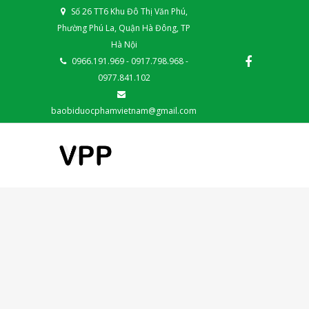
Số 26 TT6 Khu Đô Thị Văn Phú,
Phường Phú La, Quận Hà Đông, TP
Hà Nội
0966.191.969 - 0917.798.968 -
0977.841.102
baobiduocphamvietnam@gmail.com