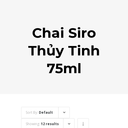
Chai Siro
Thủy Tinh
75ml
Sort By:
Default
Showing:
12 results