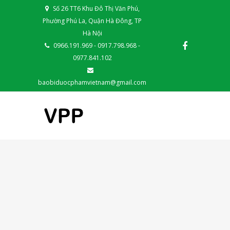
Số 26 TT6 Khu Đô Thị Văn Phú,
Phường Phú La, Quận Hà Đông, TP
Hà Nội
0966.191.969 - 0917.798.968 -
0977.841.102
baobiduocphamvietnam@gmail.com