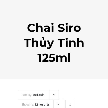
Chai Siro
Thủy Tinh
125ml
Sort By:
Default
Showing:
12 results