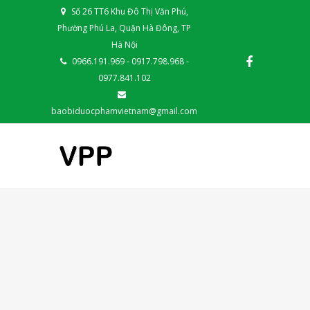
Số 26 TT6 Khu Đô Thị Văn Phú,
Phường Phú La, Quận Hà Đông, TP
Hà Nội
0966.191.969 - 0917.798.968 -
0977.841.102
baobiduocphamvietnam@gmail.com