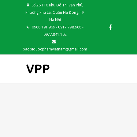
Số 26 TT6 Khu Đô Thị Văn Phú,
Phường Phú La, Quận Hà Đông, TP
Hà Nội
0966.191.969 - 0917.798.968 -
0977.841.102
baobiduocphamvietnam@gmail.com