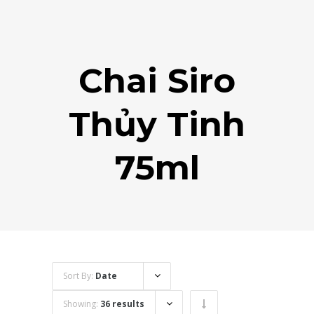
Chai Siro
Thủy Tinh
75ml
Sort By:
Date
Showing:
36 results