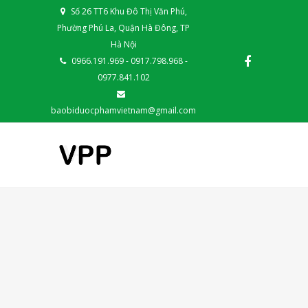
Số 26 TT6 Khu Đô Thị Văn Phú,
Phường Phú La, Quận Hà Đông, TP
Hà Nội
0966.191.969 - 0917.798.968 -
0977.841.102
baobiduocphamvietnam@gmail.com