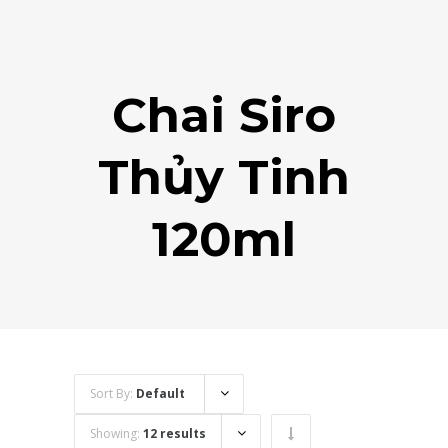
Chai Siro
Thủy Tinh
120ml
Sort By:
Default
Showing:
12 results