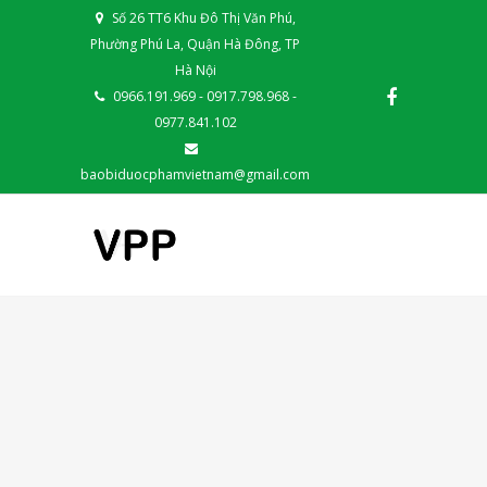
Số 26 TT6 Khu Đô Thị Văn Phú,
Phường Phú La, Quận Hà Đông, TP
Hà Nội
0966.191.969 - 0917.798.968 -
0977.841.102
baobiduocphamvietnam@gmail.com