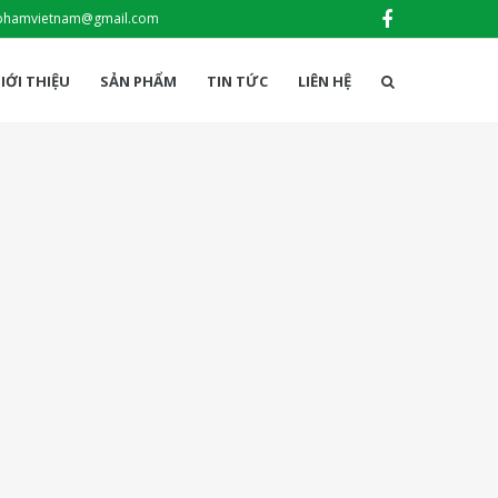
phamvietnam@gmail.com
IỚI THIỆU
SẢN PHẨM
TIN TỨC
LIÊN HỆ