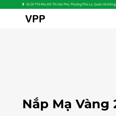
Số 26 TT6 Khu Đô Thị Văn Phú, Phường Phú La, Quận Hà Đông,
Nắp Mạ Vàng 