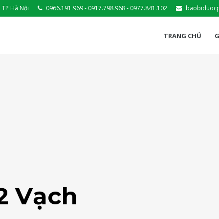
 TP Hà Nội
0966.191.969 - 0917.798.968 - 0977.841.102
baobiduoc
TRANG CHỦ
G
2 Vạch