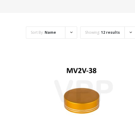
Sort By:
Name
Showing:
12 results