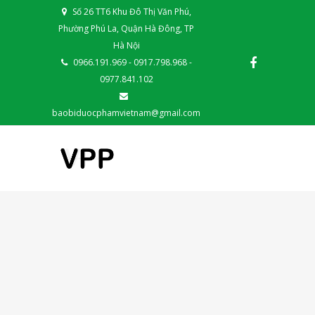
Số 26 TT6 Khu Đô Thị Văn Phú,
Phường Phú La, Quận Hà Đông, TP
Hà Nội
0966.191.969 - 0917.798.968 -
0977.841.102
baobiduocphamvietnam@gmail.com