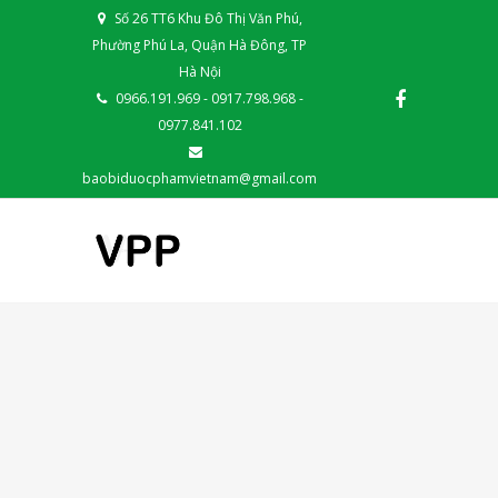
Số 26 TT6 Khu Đô Thị Văn Phú,
Phường Phú La, Quận Hà Đông, TP
Hà Nội
0966.191.969 - 0917.798.968 -
0977.841.102
baobiduocphamvietnam@gmail.com