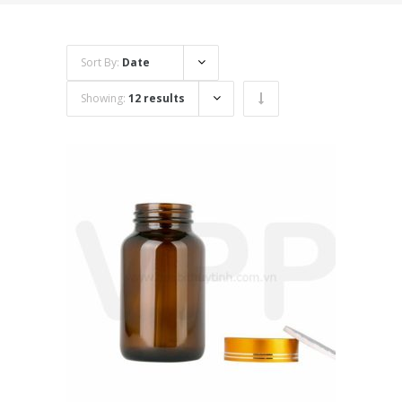
Sort By:
Date
Showing:
12 results