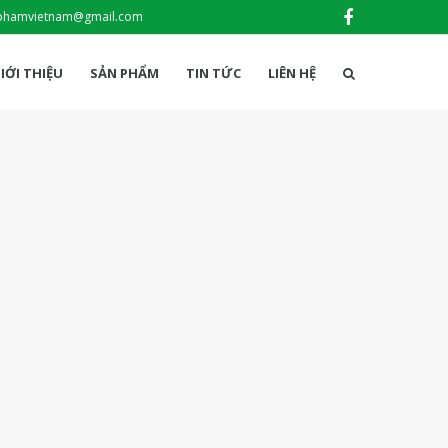
phamvietnam@gmail.com
IỚI THIỆU
SẢN PHẨM
TIN TỨC
LIÊN HỆ