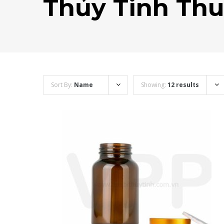
Thủy Tinh Thu
Sort By:
Name
Showing:
12 results