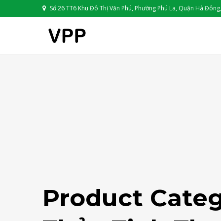
Số 26 TT6 Khu Đô Thị Văn Phú, Phường Phú La, Quận Hà Đông,
Product Categ