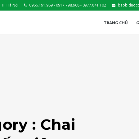
 TP Hà Nội
0966.191.969 - 0917.798.968 - 0977.841.102
baobiduoc
TRANG CHỦ
G
ory : Chai