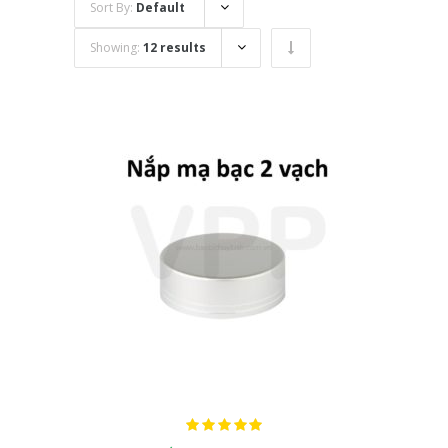
Sort By:
Default
Showing:
12 results