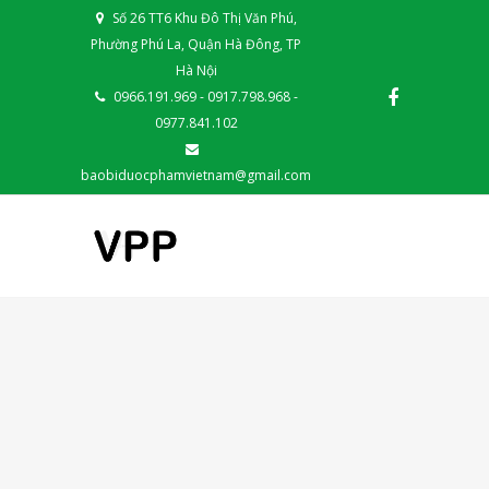
Số 26 TT6 Khu Đô Thị Văn Phú,
Phường Phú La, Quận Hà Đông, TP
Hà Nội
0966.191.969 - 0917.798.968 -
0977.841.102
baobiduocphamvietnam@gmail.com