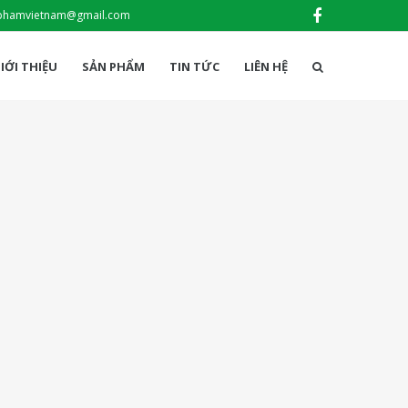
phamvietnam@gmail.com
IỚI THIỆU
SẢN PHẨM
TIN TỨC
LIÊN HỆ