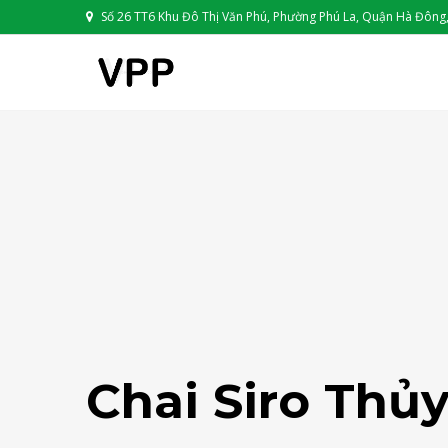
Số 26 TT6 Khu Đô Thị Văn Phú, Phường Phú La, Quận Hà Đông,
Chai Siro Thủ