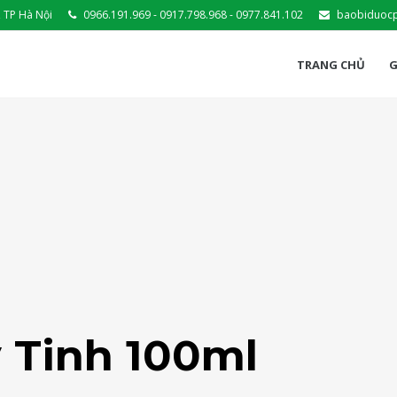
 TP Hà Nội
0966.191.969 - 0917.798.968 - 0977.841.102
baobiduoc
TRANG CHỦ
G
y Tinh 100ml