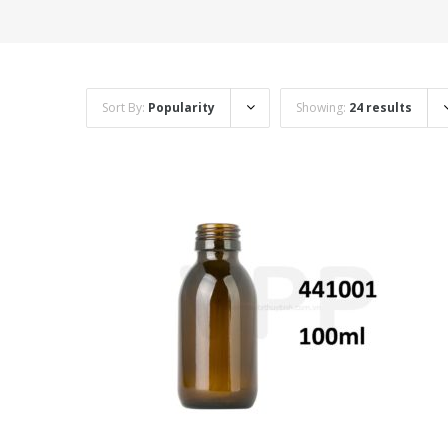
Sort By:
Popularity
Showing:
24 results