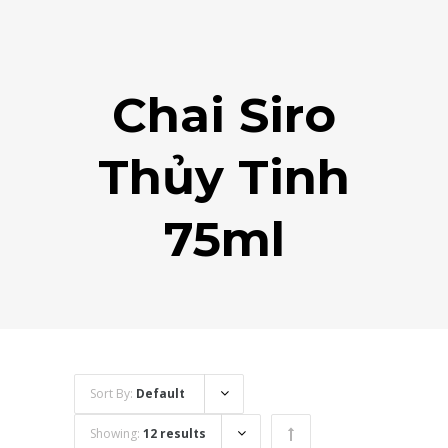
Chai Siro
Thủy Tinh
75ml
Sort By:
Default
Showing:
12 results