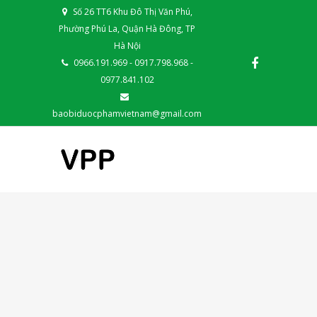
Số 26 TT6 Khu Đô Thị Văn Phú,
Phường Phú La, Quận Hà Đông, TP
Hà Nội
0966.191.969 - 0917.798.968 -
0977.841.102
baobiduocphamvietnam@gmail.com