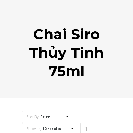
Chai Siro
Thủy Tinh
75ml
Sort By:
Price
Showing:
12 results