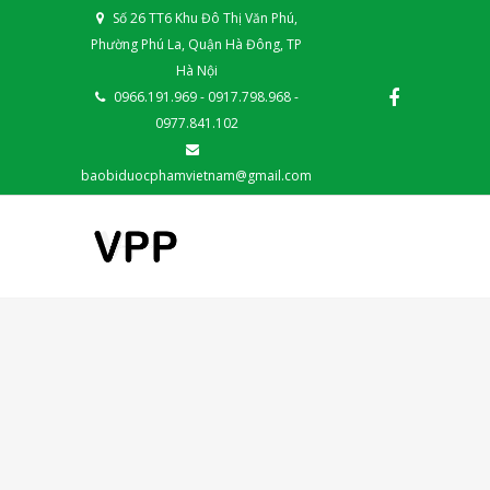
Số 26 TT6 Khu Đô Thị Văn Phú,
Phường Phú La, Quận Hà Đông, TP
Hà Nội
0966.191.969 - 0917.798.968 -
0977.841.102
baobiduocphamvietnam@gmail.com